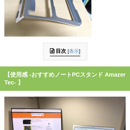
目次
[
表示
]
【使用感 -おすすめノートPCスタンド
Amazer
Tec-
】