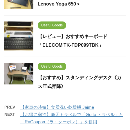
Lenovo Yoga 650＞
Useful Goods
【レビュー】おすすめキーボード
「ELECOM TK-FDP099TBK」
Useful Goods
【おすすめ】スタンディングデスク《ガ
ス圧式昇降》
PREV
【家事の時短】食器洗い乾燥機 Jaime
NEXT
【お得に宿泊】楽天トラベルで「Go to トラベル」と
「RaCoupon（ラ・クーポン）」を併用