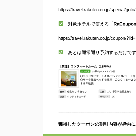
https://travel.rakuten.co.jp/special/got
対象ホテルで使える
「
RaCoupo
https://travel.rakuten.co.jp/coupon/?li
あとは通常通り予約するだけで
獲得したクーポンの割引内容が枠内に